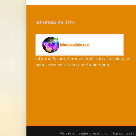
INFORMA SALUTE
Informa Salute, il portale dedicato alla salute, al
benessere ed alla cura della persona
Alcune immagini presenti sul blog sono stat