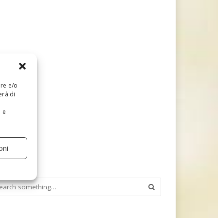
are e/o
erà di
e e
oni