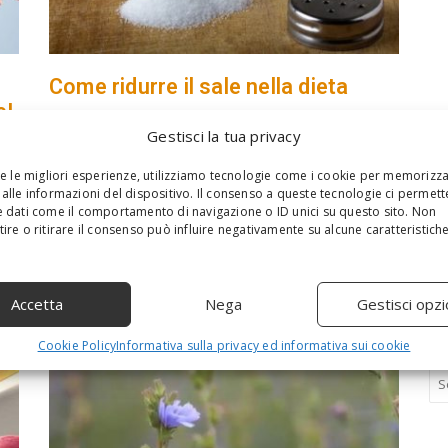
Come ridurre il sale nella dieta
e!
18 Novembre 2018
Gestisci la tua privacy
Sembra impossibile ridurre il sale nella dieta?
Ricordatevi che troppo sale fa male e che nulla è
e
re le migliori esperienze, utilizziamo tecnologie come i cookie per memorizz
impossibile se si può, quindi perchè non provare?
le
alle informazioni del dispositivo. Il consenso a queste tecnologie ci permett
Ridurre la quantità del prodotto...
 dati come il comportamento di navigazione o ID unici su questo sito. Non
ire o ritirare il consenso può influire negativamente su alcune caratteristich
Accetta
Nega
Gestisci opzi
Cookie Policy
Informativa sulla privacy ed informativa sui cookie
S
e
a
r