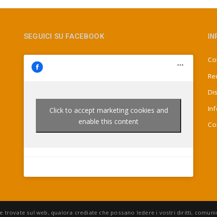
SEGUICI SU FACEBOOK
IN
Con
Re
Di
In
Click to accept marketing cookies and
enable this content
Co
e trovate sul web, qualora crediate che possano ledere i vostri diritti, comu