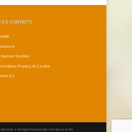
FO E CONTATTI
tatti
dazione
sclaimer medico
formativa Privacy & Cookie
okie EU
nicatecelo e tempestivamente verranno tolte.