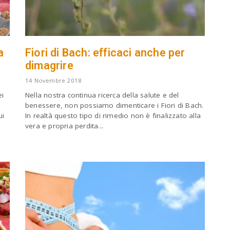
c
h
a
n
d
a
Fiori di Bach: efficaci anche per
h
dimagrire
i
t
14 Novembre 2018
e
ei
Nella nostra continua ricerca della salute e del
n
benessere, non possiamo dimenticare i Fiori di Bach.
t
ui
In realtà questo tipo di rimedio non è finalizzato alla
e
vera e propria perdita...
r
.
.
.