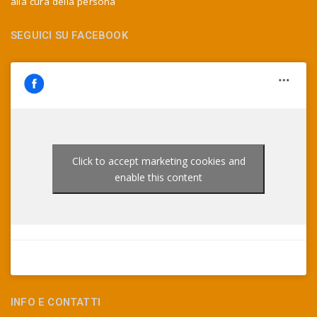
alla cura della persona
e
r
.
SEGUICI SU FACEBOOK
.
.
Click to accept marketing cookies and
enable this content
INFO E CONTATTI