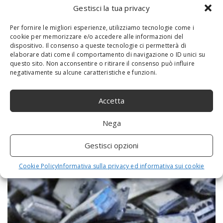
Gestisci la tua privacy
Per fornire le migliori esperienze, utilizziamo tecnologie come i
cookie per memorizzare e/o accedere alle informazioni del
dispositivo. Il consenso a queste tecnologie ci permetterà di
elaborare dati come il comportamento di navigazione o ID unici su
Allergia alle graminacee e pollini: sintomi,
questo sito. Non acconsentire o ritirare il consenso può influire
cause ed alimentazione
negativamente su alcune caratteristiche e funzioni.
16 Ottobre 2018
Accetta
Le graminacee fanno parte della vasta famiglia di circa 9000
specie vegetali, ordinate in circa 635 generi, di grande
importanza economica ed ecologica. Tutti i cereali coltivati nel
Nega
mondo appartengono...
Gestisci opzioni
Cookie Policy
Informativa sulla privacy ed informativa sui cookie