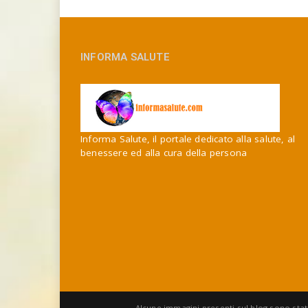
INFORMA SALUTE
Informa Salute, il portale dedicato alla salute, al
benessere ed alla cura della persona
Alcune immagini presenti sul blog sono stat