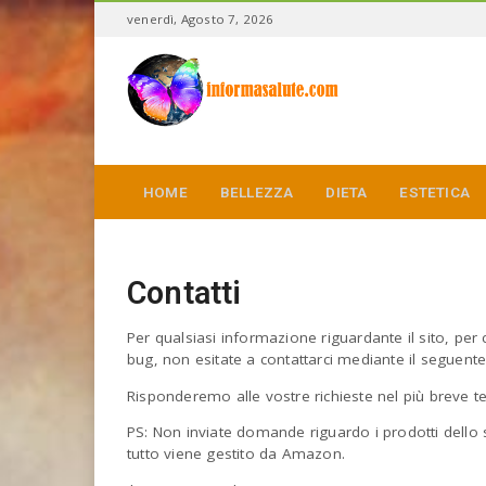
S
venerdì, Agosto 7, 2026
k
i
I
p
n
t
f
o
o
m
r
a
m
i
HOME
BELLEZZA
DIETA
a
ESTETICA
n
s
c
a
o
l
n
u
Contatti
t
t
e
e
n
Per qualsiasi informazione riguardante il sito, per 
t
bug, non esitate a contattarci mediante il seguent
Risponderemo alle vostre richieste nel più breve t
PS: Non inviate domande riguardo i prodotti dello sh
tutto viene gestito da Amazon.