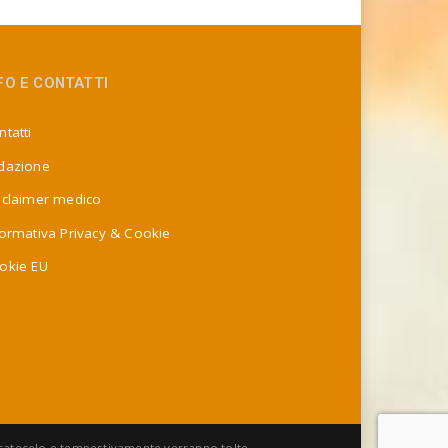
FO E CONTATTI
tatti
dazione
sclaimer medico
formativa Privacy & Cookie
okie EU
nicatecelo e tempestivamente verranno tolte.