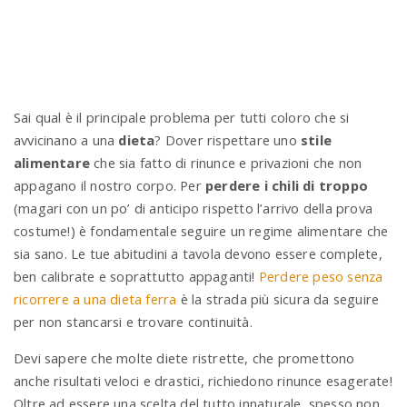
n
Sai qual è il principale problema per tutti coloro che si
avvicinano a una
dieta
? Dover rispettare uno
stile
alimentare
che sia fatto di rinunce e privazioni che non
appagano il nostro corpo. Per
perdere i chili di troppo
(magari con un po’ di anticipo rispetto l’arrivo della prova
costume!) è fondamentale seguire un regime alimentare che
sia sano. Le tue abitudini a tavola devono essere complete,
ben calibrate e soprattutto appaganti!
Perdere peso senza
ricorrere a una dieta ferra
è la strada più sicura da seguire
per non stancarsi e trovare continuità.
Devi sapere che molte diete ristrette, che promettono
anche risultati veloci e drastici, richiedono rinunce esagerate!
Oltre ad essere una scelta del tutto innaturale, spesso non