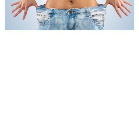
a
v
i
g
a
t
i
o