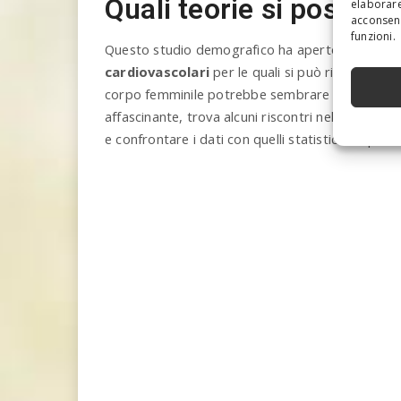
Quali teorie si posson
elaborare
acconsent
funzioni.
Questo studio demografico ha aperto la strada a
cardiovascolari
per le quali si può ritenere che
corpo femminile potrebbe sembrare
meno esp
affascinante, trova alcuni riscontri nella realtà.
e confrontare i dati con quelli statistici di tipo 