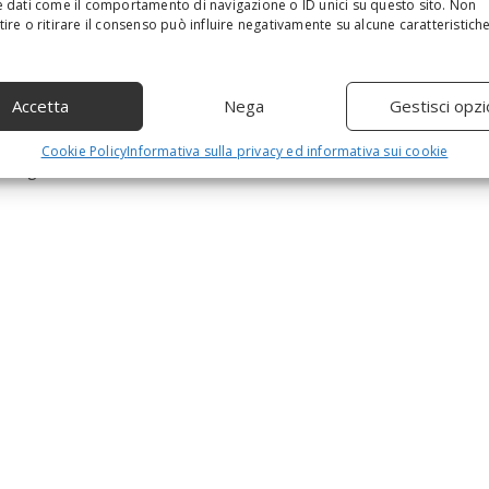
o dedurre da questo studio?
 dati come il comportamento di navigazione o ID unici su questo sito. Non
c
ire o ritirare il consenso può influire negativamente su alcune caratteristich
h
a
d approfondimenti dedicati all’i
mpatto delle malattie
n
 esse incidano maggiormente sugli uomini e per le quali il
d
Accetta
Nega
Gestisci opzi
osto
. Si tratta solo di una teoria che, seppur
h
i
 Bisognerà attendere gli studi della scienza a tale proposito
Cookie Policy
Informativa sulla privacy ed informativa sui cookie
t
demografico.
e
n
t
e
r
.
.
.