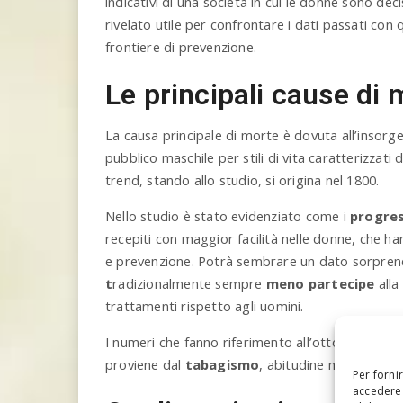
indicativi di una società in cui le donne sono d
rivelato utile per confrontare i dati passati con q
frontiere di prevenzione.
Le principali cause di 
La causa principale di morte è dovuta all’insorg
pubblico maschile per stili di vita caratterizzati 
trend, stando allo studio, si origina nel 1800.
Nello studio è stato evidenziato come i
progres
recepiti con maggior facilità nelle donne, che 
e prevenzione. Potrà sembrare un dato sorprend
t
radizionalmente sempre
meno partecipe
alla
trattamenti rispetto agli uomini.
I numeri che fanno riferimento all’ottocento, in
proviene dal
tabagismo
, abitudine maggiorment
Per forni
accedere 