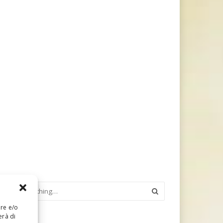
are e/o
erà di