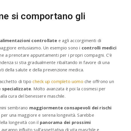
me si comportano gli
e alimentazioni controllate
e agli accorgimenti di
maggiore entusiasmo. Un esempio sono i
controlli medici
ne a prenotare appuntamenti per i propri compagni. C’è
endenza si stia gradualmente ribaltando in favore di una
ti della salute e della prevenzione medica.
pacchetto di tipo
check up completo uomo
che offrono un
e specializzate
. Molto avanzata è poi la cosmesi per
lla cura del benessere maschile.
uomini sembrano
maggiormente consapevoli dei rischi
ne per una maggiore e serena longevità. Sarebbe
ella longevità con il
panorama dei prossimi
 avranno influito sull’aspettativa di vita maschile e