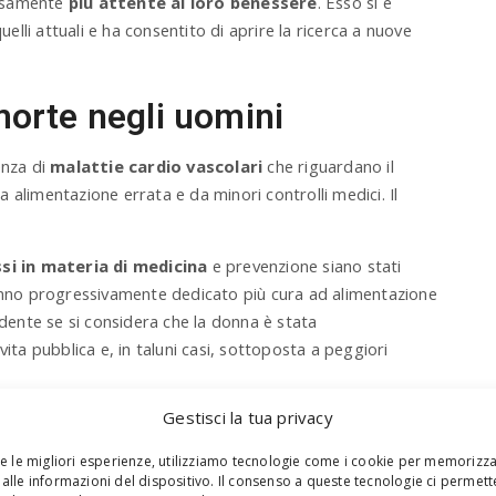
ecisamente
più attente al loro benessere
. Esso si è
uelli attuali e ha consentito di aprire la ricerca a nuove
morte negli uomini
enza di
malattie cardio vascolari
che riguardano il
da alimentazione errata e da minori controlli medici. Il
si in materia di medicina
e prevenzione siano stati
hanno progressivamente dedicato più cura ad alimentazione
ente se si considera che la donna è stata
 vita pubblica e, in taluni casi, sottoposta a peggiori
S
Gestisci la tua privacy
oltre, riguardano soprattutto una
causa di morte
che
e
e diffusa presso gli uomini a quei tempi.
a
re le migliori esperienze, utilizziamo tecnologie come i cookie per memorizz
r
alle informazioni del dispositivo. Il consenso a queste tecnologie ci permett