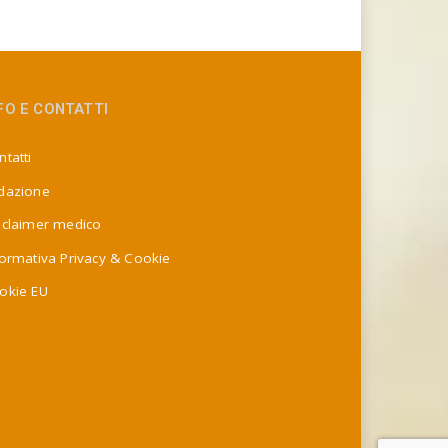
FO E CONTATTI
tatti
dazione
sclaimer medico
formativa Privacy & Cookie
okie EU