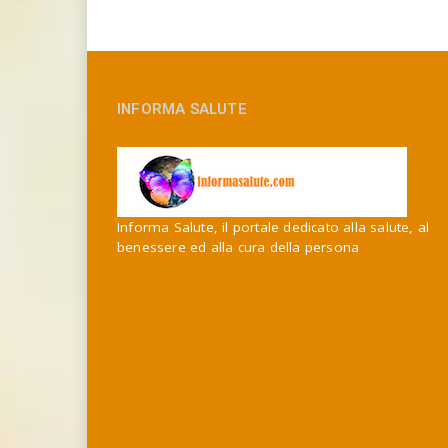
INFORMA SALUTE
Informa Salute, il portale dedicato alla salute, al
benessere ed alla cura della persona