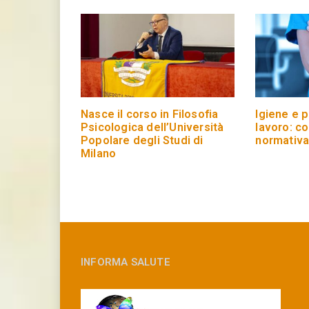
Nasce il corso in Filosofia
Igiene e p
Psicologica dell’Università
lavoro: co
Popolare degli Studi di
normativa
Milano
INFORMA SALUTE