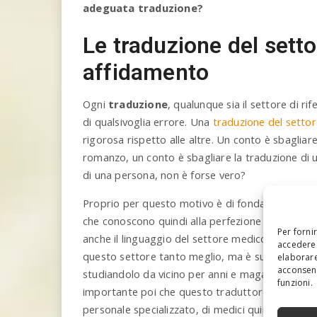
adeguata traduzione?
Le traduzione del setto
affidamento
Ogni
traduzione
, qualunque sia il settore di ri
di qualsivoglia errore. Una
traduzione del setto
rigorosa rispetto alle altre. Un conto è sbagliare
romanzo, un conto è sbagliare la traduzione di
di una persona, non è forse vero?
Proprio per questo motivo è di fondamentale imp
che conoscono quindi alla perfezione la lingua di
Per forni
anche il linguaggio del settore medico farmaceut
accedere 
questo settore tanto meglio, ma è sufficiente ch
elaborare
acconsent
studiandolo da vicino per anni e magari anche s
funzioni.
importante poi che questo traduttore abbia la pos
personale specializzato, di medici quindi, infermi