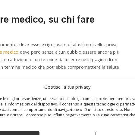
re medico, su chi fare
ferimento, deve essere rigorosa e di altissimo livello, priva
re medico
deve però senza alcun dubbio essere ancora più
 la traduzione di un termine da inserire nella pagina di un
 un termine medico che potrebbe compromettere la salute
ortanza fare affidamento su dei traduttori specializzati,
Gestisci la tua privacy
 partenza e quella di arrivo, che conoscono alla perfezione
re le migliori esperienze, utilizziamo tecnologie come i cookie per memorizz
ico. Se si tratta di persone che hanno fatto studi in
alle informazioni del dispositivo. Il consenso a queste tecnologie ci permett
e abbiano scelto di specializzarsi in questo linguaggio,
 dati come il comportamento di navigazione o ID unici su questo sito. Non
S
ire o ritirare il consenso può influire negativamente su alcune caratteristich
eguendo appositi corsi e aggiornamenti. È molto
e
sibilità di richiedere l’aiuto e la collaborazione di
a
r
eri, farmacisti e simili. Quattro occhi sono meglio di due,