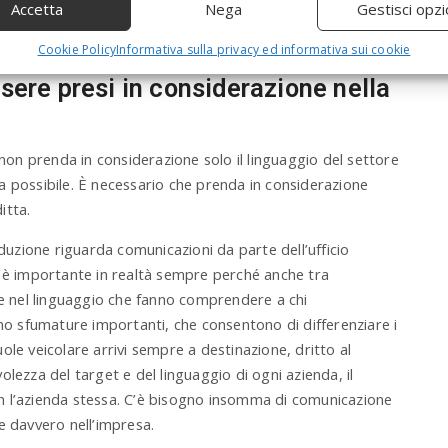
c
Accetta
Nega
Gestisci opzi
i figure altamente specializzate che lavorano da anni in
h
dirsi impeccabile.
a
Cookie Policy
Informativa sulla privacy ed informativa sui cookie
n
sere presi in considerazione nella
d
h
i
t
n prenda in considerazione solo il linguaggio del settore
e
a possibile. È necessario che prenda in considerazione
n
t
itta.
e
r
zione riguarda comunicazioni da parte dell’ufficio
.
a è importante in realtà sempre perché anche tra
.
ze nel linguaggio che fanno comprendere a chi
.
ono sfumature importanti, che consentono di differenziare i
vuole veicolare arrivi sempre a destinazione, dritto al
lezza del target e del linguaggio di ogni azienda, il
n l’azienda stessa. C’è bisogno insomma di comunicazione
e davvero nell’impresa.