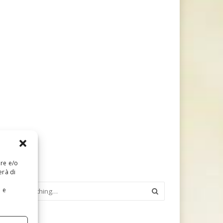
are e/o
erà di
e e