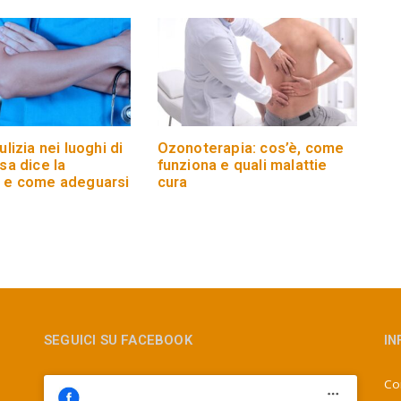
ulizia nei luoghi di
Ozonoterapia: cos’è, come
sa dice la
funziona e quali malattie
 e come adeguarsi
cura
SEGUICI SU FACEBOOK
IN
Con