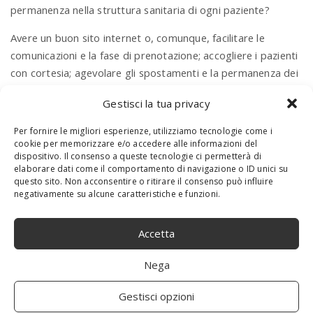
permanenza nella struttura sanitaria di ogni paziente?
Avere un buon sito internet o, comunque, facilitare le
comunicazioni e la fase di prenotazione; accogliere i pazienti
con cortesia; agevolare gli spostamenti e la permanenza dei
malati; garantire sostegno e disponibilità in fase di cura
Gestisci la tua privacy
sono tutti aspetti che, nel concreto, possono aiutare
attivamente a migliorare la Patient Experience sia dal lato di
Per fornire le migliori esperienze, utilizziamo tecnologie come i
chi offre le prestazioni medico sanitarie sia da quello di chi
cookie per memorizzare e/o accedere alle informazioni del
dispositivo. Il consenso a queste tecnologie ci permetterà di
ne usufruisce.
elaborare dati come il comportamento di navigazione o ID unici su
questo sito. Non acconsentire o ritirare il consenso può influire
negativamente su alcune caratteristiche e funzioni.
Accetta
Nega
Gestisci opzioni