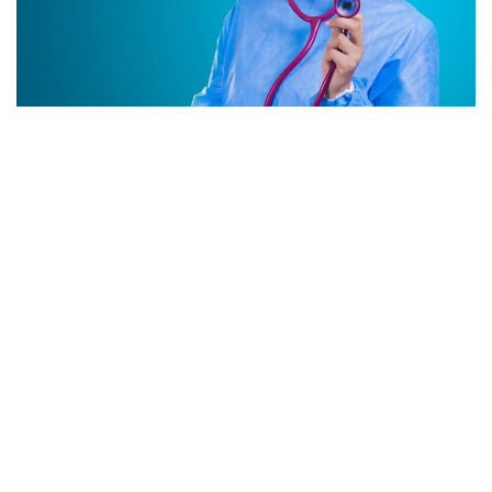
a
v
i
g
a
t
i
o